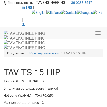
Добро пожаловать в TAVENGINEERING:
|
+39 0363 351711
|
|
Продукция
Б/у вакуумные печи
TAV TS 15 HIP
TAV TS 15 HIP
TAV VACUUM FURNACES
В наличии осталась всего 1 штука!
Hot zone (WxHxL)
:
170x170x250
mm
Max temperature
:
2200
°C