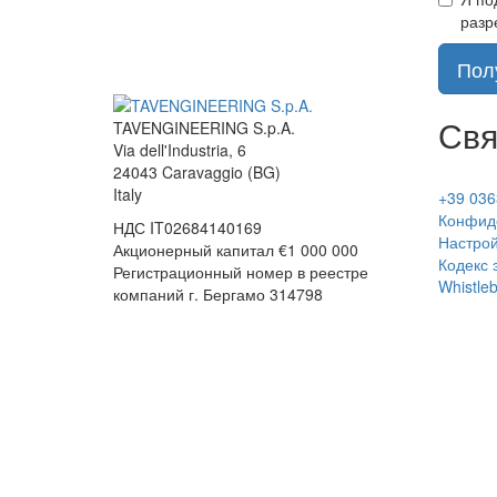
разр
Пол
Свя
TAVENGINEERING S.p.A.
Via dell'Industria, 6
24043
Caravaggio
(BG)
Italy
+39 036
Конфид
НДС
IT02684140169
Настрой
Акционерный капитал €1 000 000
Кодекс 
Регистрационный номер в реестре
Whistle
компаний г. Бергамо 314798