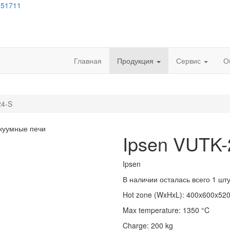
351711
Главная
Продукция
Сервис
О
24-S
Ipsen VUTK-
Ipsen
В наличии осталась всего 1 шту
Hot zone (WxHxL)
:
400x600x52
Max temperature
:
1350
°C
Charge
:
200
kg