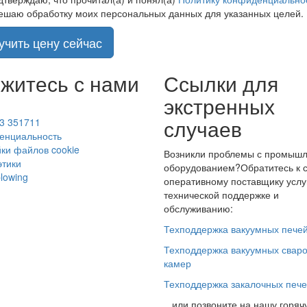
ешаю обработку моих персональных данных для указанных целей.
учить цену сейчас
житесь с нами
Ссылки для
экстренных
случаев
3 351711
енциальность
ки файлов cookie
Возникли проблемы с промыш
этики
оборудованием?
Обратитесь к 
blowing
оперативному поставщику услу
технической поддержке и
обслуживанию:
Техподдержка вакуумных пече
Техподдержка вакуумных свар
камер
Техподдержка закалочных печ
...или позвоните на нашу горя