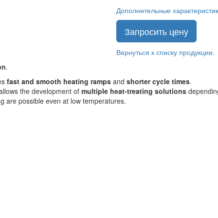
Дополнительные характеристики
Запросить цену
Вернуться к списку продукции.
on
.
res
fast and smooth heating ramps
and
shorter cycle times
.
t allows the development of
multiple heat-treating solutions
depending
g are possible even at low temperatures.