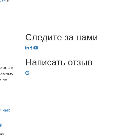
Следите за нами
Написать отзыв
ленным
самому
г по
й
очных
ей
чую