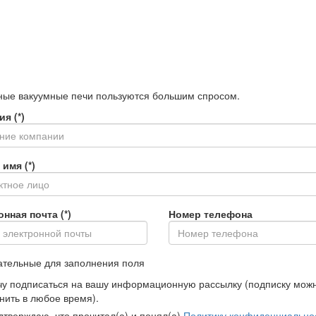
нные вакуумные печи пользуются большим спросом.
я (*)
имя (*)
нная почта (*)
Номер телефона
зательные для заполнения поля
чу подписаться на вашу информационную рассылку (подписку мож
нить в любое время).
дтверждаю, что прочитал(а) и понял(а)
Политику конфиденциально