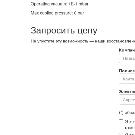
Operating vacuum
:
1E-1
mbar
Max cooling pressure
:
6
bar
Запросить цену
Не упустите эту возможность — наши восстановле
Компани
Полное 
Электро
(*) обя
Я хо
отме
Я по