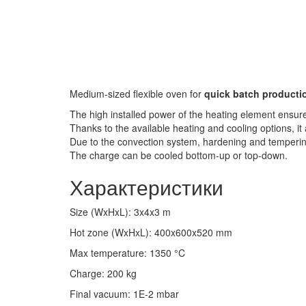
Medium-sized flexible oven for
quick batch producti
The high installed power of the heating element ensu
Thanks to the available heating and cooling options, i
Due to the convection system, hardening and temperin
The charge can be cooled bottom-up or top-down.
Характеристики
Size (WxHxL)
:
3x4x3
m
Hot zone (WxHxL)
:
400x600x520
mm
Max temperature
:
1350
°C
Charge
:
200
kg
Final vacuum
:
1E-2
mbar