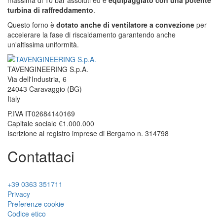
massima di 10 bar assoluti ed è
equipaggiato con una potente
turbina di raffreddamento
.
Questo forno è
dotato anche di ventilatore a convezione
per
accelerare la fase di riscaldamento garantendo anche
un'altissima uniformità.
TAVENGINEERING S.p.A.
Via dell'Industria, 6
24043
Caravaggio
(BG)
Italy
P.IVA
IT02684140169
Capitale sociale €1.000.000
Iscrizione al registro imprese di Bergamo n. 314798
Contattaci
+39 0363 351711
Privacy
Preferenze cookie
Codice etico