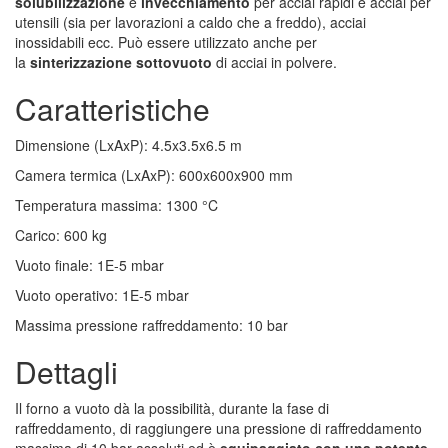
solubilizzazione
e
invecchiamento
per acciai rapidi e acciai per
utensili (sia per lavorazioni a caldo che a freddo), acciai
inossidabili ecc. Può essere utilizzato anche per
la
sinterizzazione sottovuoto
di acciai in polvere.
Caratteristiche
Dimensione (LxAxP)
:
4.5x3.5x6.5
m
Camera termica (LxAxP)
:
600x600x900
mm
Temperatura massima
:
1300
°C
Carico
:
600
kg
Vuoto finale
:
1E-5
mbar
Vuoto operativo
:
1E-5
mbar
Massima pressione raffreddamento
:
10
bar
Dettagli
Il forno a vuoto dà la possibilità, durante la fase di
raffreddamento, di raggiungere una pressione di raffreddamento