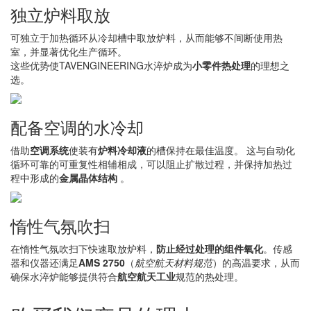
独立炉料取放
可独立于加热循环从冷却槽中取放炉料，从而能够不间断使用热
室，并显著优化生产循环。
这些优势使TAVENGINEERING水淬炉成为
小零件热处理
的理想之
选。
配备空调的水冷却
借助
空调系统
使装有
炉料冷却液
的槽保持在最佳温度。 这与自动化
循环可靠的可重复性相辅相成，可以阻止扩散过程，并保持加热过
程中形成的
金属晶体结构
。
惰性气氛吹扫
在惰性气氛吹扫下快速取放炉料，
防止经过处理的组件氧化
。传感
器和仪器还满足
AMS 2750
（
航空航天材料规范
）的高温要求，从而
确保水淬炉能够提供符合
航空航天工业
规范的热处理。