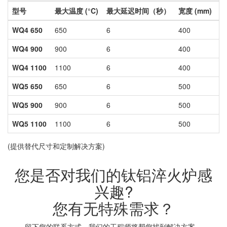
型号
最大温度 (°C)
最大延迟时间（秒）
宽度 (mm)
高
WQ4 650
650
6
400
4
WQ4 900
900
6
400
4
WQ4 1100
1100
6
400
4
WQ5 650
650
6
500
5
WQ5 900
900
6
500
5
WQ5 1100
1100
6
500
5
(提供替代尺寸和定制解决方案)
您是否对我们的钛铝淬火炉感
兴趣?
您有无特殊需求？
留下您的联系方式，我们的工程师将帮您找到解决方案。