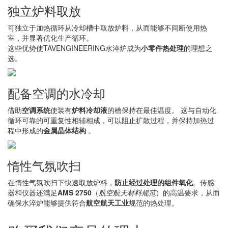
独立炉料取放
可独立于加热循环从冷却槽中取放炉料，从而能够不间断使用热
室，并显著优化生产循环。
这些优势使TAVENGINEERING水淬炉成为
小零件热处理
的理想之
选。
配备空调的水冷却
借助
空调系统
使装有
炉料冷却液
的槽保持在最佳温度。 这与自动化
循环可靠的可重复性相辅相成，可以阻止扩散过程，并保持加热过
程中形成的
金属晶体结构
。
惰性气氛吹扫
在惰性气氛吹扫下快速取放炉料，
防止经过处理的组件氧化
。传感
器和仪器还满足
AMS 2750
（
航空航天材料规范
）的高温要求，从而
确保水淬炉能够提供符合
航空航天工业
规范的热处理。