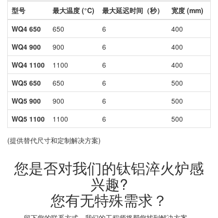
型号
最大温度 (°C)
最大延迟时间（秒）
宽度 (mm)
高
WQ4 650
650
6
400
4
WQ4 900
900
6
400
4
WQ4 1100
1100
6
400
4
WQ5 650
650
6
500
5
WQ5 900
900
6
500
5
WQ5 1100
1100
6
500
5
(提供替代尺寸和定制解决方案)
您是否对我们的钛铝淬火炉感
兴趣?
您有无特殊需求？
留下您的联系方式，我们的工程师将帮您找到解决方案。